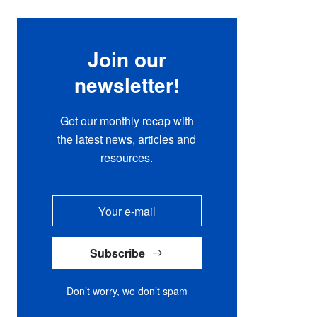
Join our
newsletter!
Get our monthly recap with
the latest news, articles and
resources.
Subscribe
Don’t worry, we don’t spam