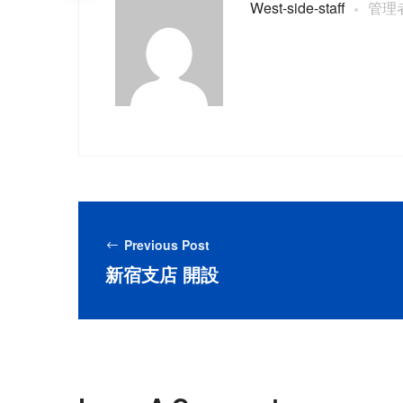
west-side-staff
Previous Post
新宿支店 開設